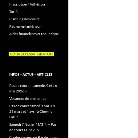
Inscription / Adhésion
Tarifs
Planning des cours
Réglement intérieur
Aides financières et réductions
COURS D'ESSAI GRATUIT
INFOS – ACTUS – ARTICLES
Pas de cours – samedis 9 et 16
mai 2026 –
Vacances de printemps
Pas de cours samedis MATIN
28 mars et 4 avril à Chevilly
Larue
Samedi 7 février MATIN – Pas
de cours à Chevilly
Chutes de neige – Pas de cours