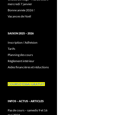
mercredi 7 janvier
Bonne année 2026 !
Vacances de Noël
SAISON 2025 – 2026
Inscription / Adhésion
Tarifs
Planning des cours
Réglement intérieur
Aides financières et réductions
COURS D'ESSAI GRATUIT
INFOS – ACTUS – ARTICLES
Pas de cours – samedis 9 et 16
mai 2026 –