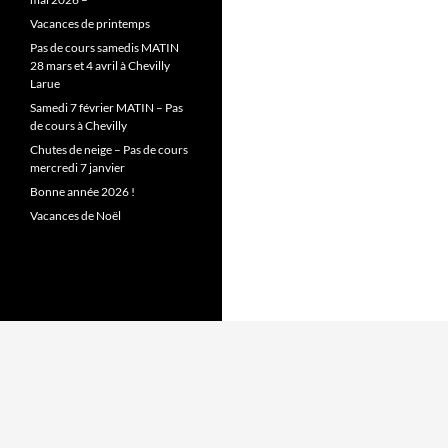
Vacances de printemps
Pas de cours samedis MATIN
28 mars et 4 avril à Chevilly
Larue
Samedi 7 février MATIN – Pas
de cours à Chevilly
Chutes de neige – Pas de cours
mercredi 7 janvier
Bonne année 2026 !
Vacances de Noël