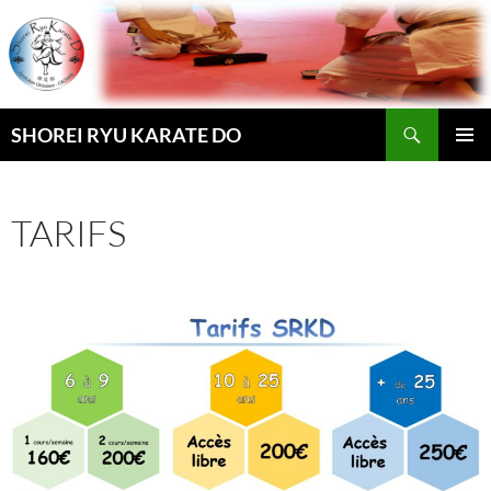
Aller
au
contenu
Recherche
SHOREI RYU KARATE DO
MENU
PRINCI
TARIFS