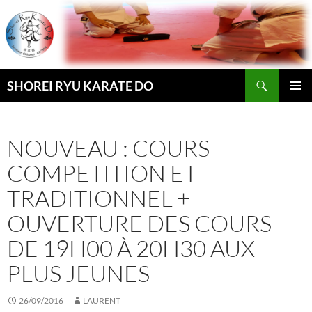
Aller
au
contenu
Recherche
SHOREI RYU KARATE DO
MENU
PRINCI
NOUVEAU : COURS
COMPETITION ET
TRADITIONNEL +
OUVERTURE DES COURS
DE 19H00 À 20H30 AUX
PLUS JEUNES
26/09/2016
LAURENT