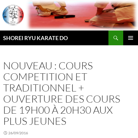
Aller
au
contenu
Recherche
SHOREI RYU KARATE DO
MENU
PRINCI
NOUVEAU : COURS
COMPETITION ET
TRADITIONNEL +
OUVERTURE DES COURS
DE 19H00 À 20H30 AUX
PLUS JEUNES
26/09/2016