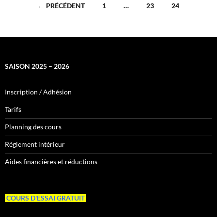
Navigation
← PRÉCÉDENT
1
…
23
24
des
articles
SAISON 2025 – 2026
Inscription / Adhésion
Tarifs
Planning des cours
Réglement intérieur
Aides financières et réductions
COURS D'ESSAI GRATUIT