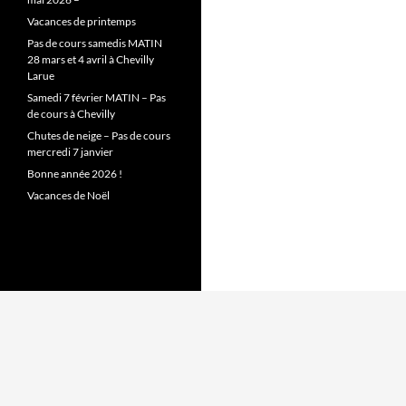
Vacances de printemps
Pas de cours samedis MATIN
28 mars et 4 avril à Chevilly
Larue
Samedi 7 février MATIN – Pas
de cours à Chevilly
Chutes de neige – Pas de cours
mercredi 7 janvier
Bonne année 2026 !
Vacances de Noël