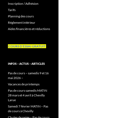
Inscription / Adhésion
Tarifs
Planning des cours
Réglement intérieur
Aides financières et réductions
COURS D'ESSAI GRATUIT
INFOS – ACTUS – ARTICLES
Pas de cours – samedis 9 et 16
mai 2026 –
Vacances de printemps
Pas de cours samedis MATIN
28 mars et 4 avril à Chevilly
Larue
Samedi 7 février MATIN – Pas
de cours à Chevilly
Chutes de neige – Pas de cours