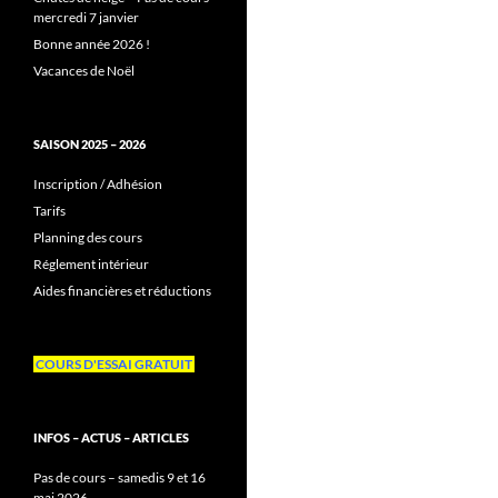
mercredi 7 janvier
Bonne année 2026 !
Vacances de Noël
SAISON 2025 – 2026
Inscription / Adhésion
Tarifs
Planning des cours
Réglement intérieur
Aides financières et réductions
COURS D'ESSAI GRATUIT
INFOS – ACTUS – ARTICLES
Pas de cours – samedis 9 et 16
mai 2026 –